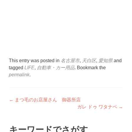
This entry was posted in
名古屋市
,
天白区
,
愛知県
and
tagged
LIFE
,
自動車・カー用品
. Bookmark the
permalink
.
Post
←
まつ毛のお店屋さん 御器所店
ガレ ドゥ ワタナベ
→
navigation
キーワードでさがす