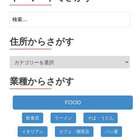
検
索:
住所からさがす
住
所
か
業種からさがす
ら
さ
が
FOOD
す
飲食店
ラーメン
そば・うどん
イタリアン
カフェ・喫茶店
パン屋