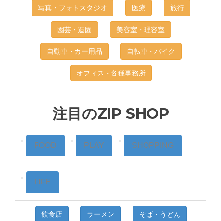
写真・フォトスタジオ
医療
旅行
園芸・造園
美容室・理容室
自動車・カー用品
自転車・バイク
オフィス・各種事務所
注目のZIP SHOP
FOOD
PLAY
SHOPPING
LIFE
飲食店
ラーメン
そば・うどん