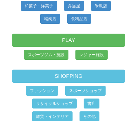
和菓子・洋菓子
弁当屋
米穀店
精肉店
食料品店
PLAY
スポーツジム・施設
レジャー施設
SHOPPING
ファッション
スポーツショップ
リサイクルショップ
書店
雑貨・インテリア
その他