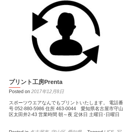
園
わ
ん
こ
ラ
ボ
天
白
店
プリント工房Prenta
Posted on
2017年12月8日
スポーツウエアなんでもプリントいたします。 電話番
号 052-880-5986 住所 463-0044 愛知県名古屋市守山
区太田井2-43 営業時間 朝～夜 定休日 土曜日･日曜日