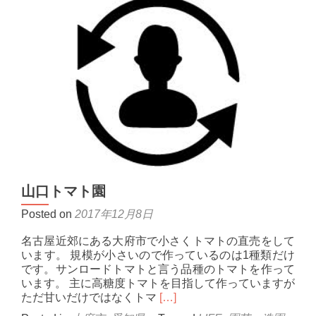
山口トマト園
Posted on
2017年12月8日
名古屋近郊にある大府市で小さくトマトの直売をして
います。 規模が小さいので作っているのは1種類だけ
です。サンロードトマトと言う品種のトマトを作って
います。 主に高糖度トマトを目指して作っていますが
Read
ただ甘いだけではなくトマ
[…]
more