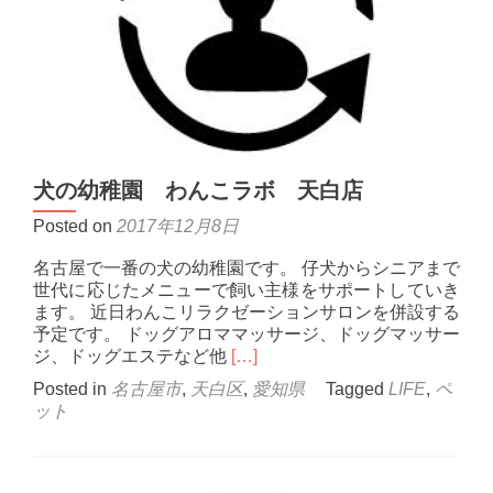
犬の幼稚園 わんこラボ 天白店
Posted on
2017年12月8日
名古屋で一番の犬の幼稚園です。 仔犬からシニアまで
世代に応じたメニューで飼い主様をサポートしていき
ます。 近日わんこリラクゼーションサロンを併設する
予定です。 ドッグアロママッサージ、ドッグマッサー
Read
ジ、ドッグエステなど他
[…]
more
Posted in
名古屋市
,
天白区
,
愛知県
Tagged
LIFE
,
ペ
about
ット
犬
の
幼
稚