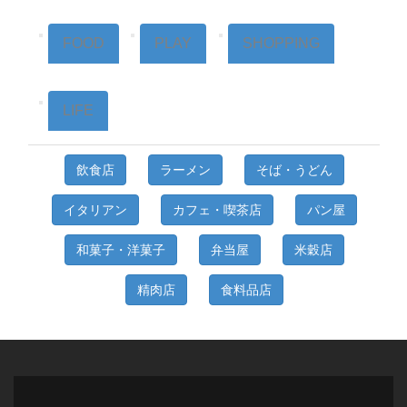
FOOD
PLAY
SHOPPING
LIFE
飲食店
ラーメン
そば・うどん
イタリアン
カフェ・喫茶店
パン屋
和菓子・洋菓子
弁当屋
米穀店
精肉店
食料品店