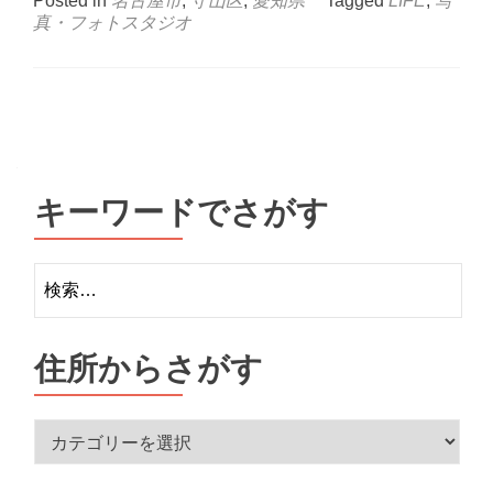
Posted in
名古屋市
,
守山区
,
愛知県
Tagged
LIFE
,
写
真・フォトスタジオ
Posts
navigation
キーワードでさがす
検
索:
住所からさがす
住
所
か