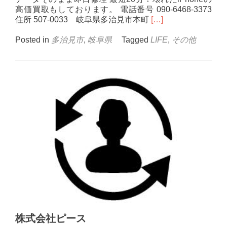
高価買取もしております。 電話番号 090-6468-3373
Read
住所 507-0033 岐阜県多治見市本町
[…]
more
about
Posted in
多治見市
,
岐阜県
Tagged
LIFE
,
その他
iPhone
修
理
の
リ
ヴ
ィ
ブ
多
治
見
株式会社ピース