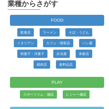
業種からさがす
ら
さ
が
FOOD
す
飲食店
ラーメン
そば・うどん
イタリアン
カフェ・喫茶店
パン屋
和菓子・洋菓子
弁当屋
米穀店
精肉店
食料品店
PLAY
スポーツジム・施設
レジャー施設