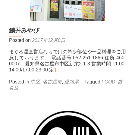
鮪丼みやび
Posted on
2017年12月8日
まぐろ屋直営店ならではの希少部位や一品料理をご用
意しております。 電話番号 052-251-1866 住所 460-
0007 愛知県名古屋市中区新栄2-1-3 営業時間 11:00-
Read
14:00/17:00-23:00 定
[…]
more
about
Posted in
中区
,
名古屋市
,
愛知県
Tagged
FOOD
,
飲
鮪
食店
丼
み
や
び