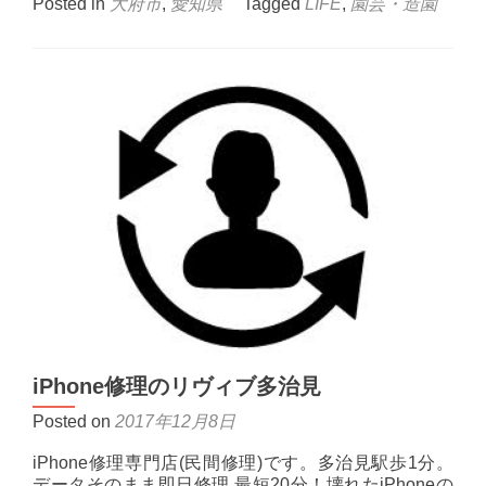
Posted in
大府市
,
愛知県
Tagged
LIFE
,
園芸・造園
about
山
口
ト
マ
ト
園
iPhone修理のリヴィブ多治見
Posted on
2017年12月8日
iPhone修理専門店(民間修理)です。多治見駅歩1分。
データそのまま即日修理 最短20分！壊れたiPhoneの