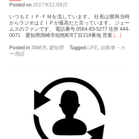
Posted on
2017年12月8日
いつもＺＩＰ-ＦＭを流しています。 社長は開局当時
からラジオはＺＩＰが最高だと言っています。 ジェー
ムスのファンです。 電話番号 0564-83-5277 住所 444-
Read
0071 愛知県岡崎市稲熊町8丁目218番地 営業
[…]
more
about
Posted in
岡崎市
,
愛知県
Tagged
LIFE
,
自動車・カ
株
ー用品
式
会
社
ピ
ー
ス