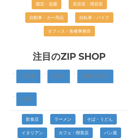
園芸・造園
美容室・理容室
自動車・カー用品
自転車・バイク
オフィス・各種事務所
注目のZIP SHOP
FOOD
PLAY
SHOPPING
LIFE
飲食店
ラーメン
そば・うどん
イタリアン
カフェ・喫茶店
パン屋