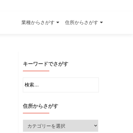
Skip
to
業種からさがす
住所からさがす
content
キーワードでさがす
検
索:
住所からさがす
住
所