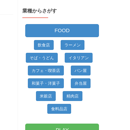
か
業種からさがす
ら
さ
が
FOOD
す
飲食店
ラーメン
そば・うどん
イタリアン
カフェ・喫茶店
パン屋
和菓子・洋菓子
弁当屋
米穀店
精肉店
食料品店