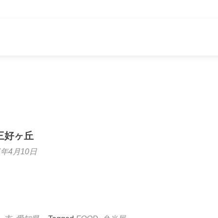
三好ヶ丘
7年4月10日