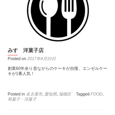
みすゞ洋菓子店
Posted on
2017年4月10日
創業60年余り昔ながらのケーキが自慢、エンゼルケー
キが1番人気！
Posted in
名古屋市
,
愛知県
,
瑞穂区
Tagged
FOOD
,
和菓子・洋菓子