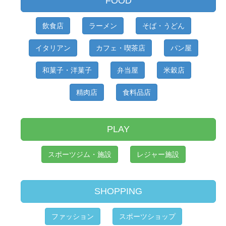
FOOD
す
飲食店
ラーメン
そば・うどん
イタリアン
カフェ・喫茶店
パン屋
和菓子・洋菓子
弁当屋
米穀店
精肉店
食料品店
PLAY
スポーツジム・施設
レジャー施設
SHOPPING
ファッション
スポーツショップ