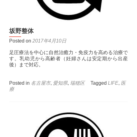
坂野整体
Posted on
2017年4月10日
足圧療法を中心に自然治癒力・免疫力を高める治療で
す。乳幼児から高齢者（妊婦さんは安定期から出産
後）まで対応。
Posted in
名古屋市
,
愛知県
,
瑞穂区
Tagged
LIFE
,
医
療