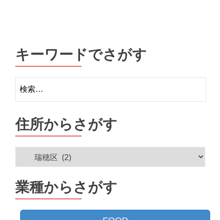
Posts
navigation
キーワードでさがす
検
索:
住所からさがす
住
所
か
業種からさがす
ら
さ
が