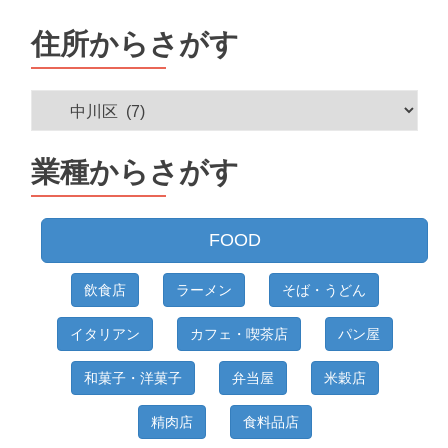
住所からさがす
住
所
か
業種からさがす
ら
さ
が
FOOD
す
飲食店
ラーメン
そば・うどん
イタリアン
カフェ・喫茶店
パン屋
和菓子・洋菓子
弁当屋
米穀店
精肉店
食料品店