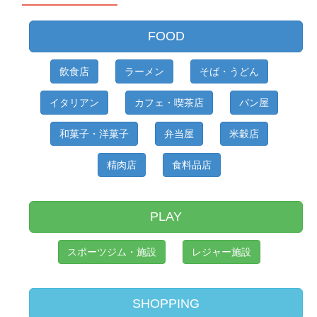
FOOD
飲食店
ラーメン
そば・うどん
イタリアン
カフェ・喫茶店
パン屋
和菓子・洋菓子
弁当屋
米穀店
精肉店
食料品店
PLAY
スポーツジム・施設
レジャー施設
SHOPPING