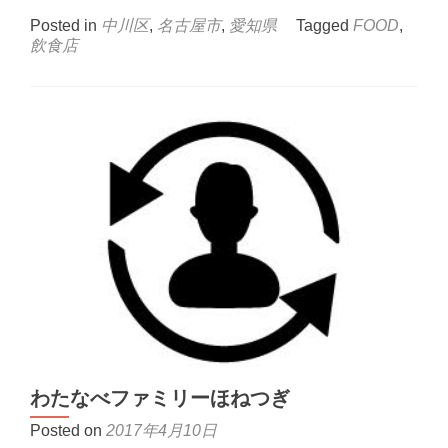
more
about
Posted in
中川区
,
名古屋市
,
愛知県
Tagged
FOOD
,
わ
飲食店
し
ゃ
ん
が
れ
わたなべファミリーほねつぎ
Posted on
2017年4月10日