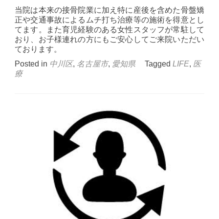
当院は本来の接骨院業に加え特に産後を含めた骨盤矯
正や交通事故によるムチ打ち治療等の施術を得意とし
てます。また育児経験のある女性スタッフが常駐して
おり、お子様連れの方にもご安心してご来院いただい
ております。
Posted in
中川区
,
名古屋市
,
愛知県
Tagged
LIFE
,
医
療