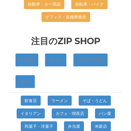
自動車・カー用品
自転車・バイク
オフィス・各種事務所
注目のZIP SHOP
FOOD
PLAY
SHOPPING
LIFE
飲食店
ラーメン
そば・うどん
イタリアン
カフェ・喫茶店
パン屋
和菓子・洋菓子
弁当屋
米穀店