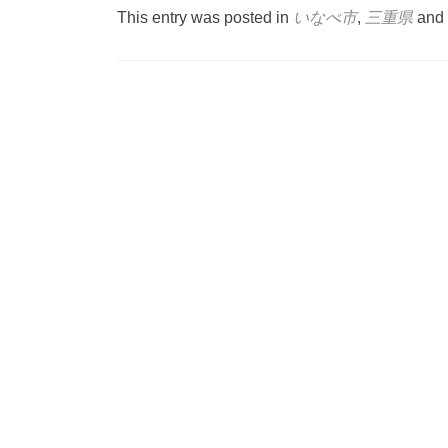
This entry was posted in
いなべ市
,
三重県
and
Post
navigation