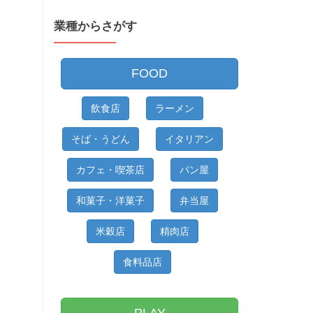
か
業種からさがす
ら
さ
が
FOOD
す
飲食店
ラーメン
そば・うどん
イタリアン
カフェ・喫茶店
パン屋
和菓子・洋菓子
弁当屋
米穀店
精肉店
食料品店