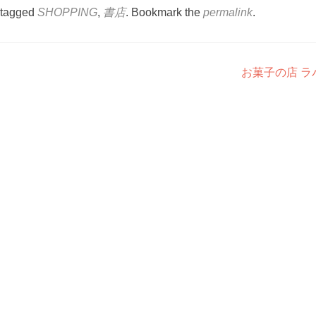
 tagged
SHOPPING
,
書店
. Bookmark the
permalink
.
お菓子の店 ラ