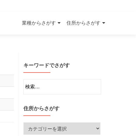
Skip
to
業種からさがす
住所からさがす
content
キーワードでさがす
検
索:
住所からさがす
住
所