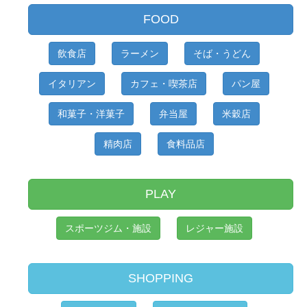
FOOD
飲食店
ラーメン
そば・うどん
イタリアン
カフェ・喫茶店
パン屋
和菓子・洋菓子
弁当屋
米穀店
精肉店
食料品店
PLAY
スポーツジム・施設
レジャー施設
SHOPPING