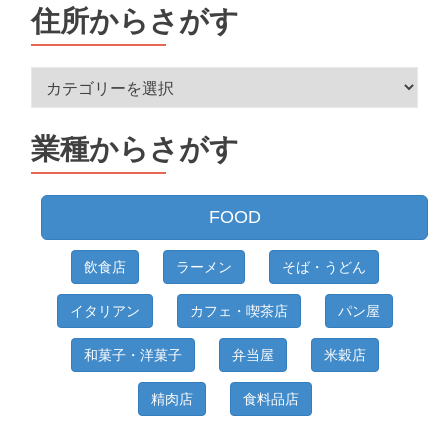
住所からさがす
住
所
か
業種からさがす
ら
さ
が
FOOD
す
飲食店
ラーメン
そば・うどん
イタリアン
カフェ・喫茶店
パン屋
和菓子・洋菓子
弁当屋
米穀店
精肉店
食料品店