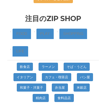
注目のZIP SHOP
FOOD
PLAY
SHOPPING
LIFE
飲食店
ラーメン
そば・うどん
イタリアン
カフェ・喫茶店
パン屋
和菓子・洋菓子
弁当屋
米穀店
精肉店
食料品店