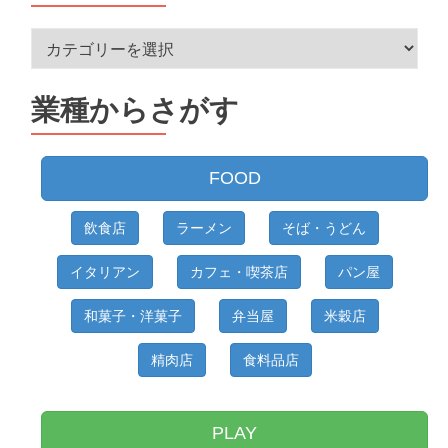
住
所
か
業種からさがす
ら
さ
が
FOOD
す
飲食店
ラーメン
そば・うどん
イタリアン
カフェ・喫茶店
パン屋
和菓子・洋菓子
弁当屋
米穀店
精肉店
食料品店
PLAY