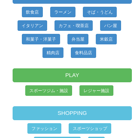
飲食店
ラーメン
そば・うどん
イタリアン
カフェ・喫茶店
パン屋
和菓子・洋菓子
弁当屋
米穀店
精肉店
食料品店
PLAY
スポーツジム・施設
レジャー施設
SHOPPING
ファッション
スポーツショップ