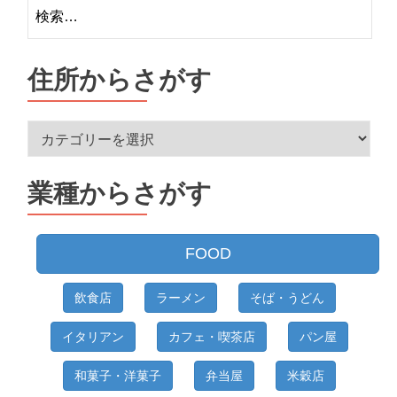
検
索:
住所からさがす
住
所
か
業種からさがす
ら
さ
が
FOOD
す
飲食店
ラーメン
そば・うどん
イタリアン
カフェ・喫茶店
パン屋
和菓子・洋菓子
弁当屋
米穀店