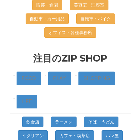
園芸・造園
美容室・理容室
自動車・カー用品
自転車・バイク
オフィス・各種事務所
注目のZIP SHOP
FOOD
PLAY
SHOPPING
LIFE
飲食店
ラーメン
そば・うどん
イタリアン
カフェ・喫茶店
パン屋