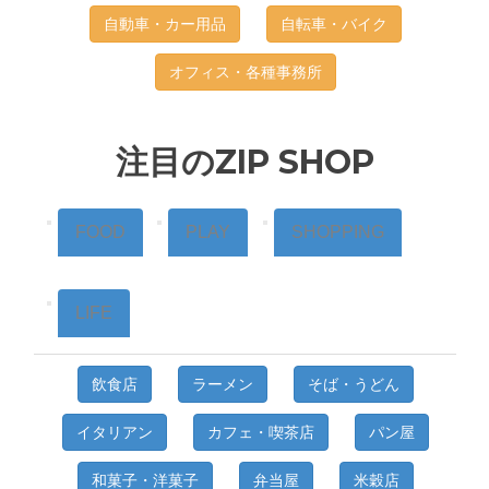
自動車・カー用品
自転車・バイク
オフィス・各種事務所
注目のZIP SHOP
FOOD
PLAY
SHOPPING
LIFE
飲食店
ラーメン
そば・うどん
イタリアン
カフェ・喫茶店
パン屋
和菓子・洋菓子
弁当屋
米穀店