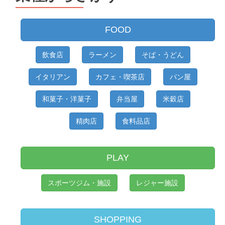
FOOD
飲食店
ラーメン
そば・うどん
イタリアン
カフェ・喫茶店
パン屋
和菓子・洋菓子
弁当屋
米穀店
精肉店
食料品店
PLAY
スポーツジム・施設
レジャー施設
SHOPPING