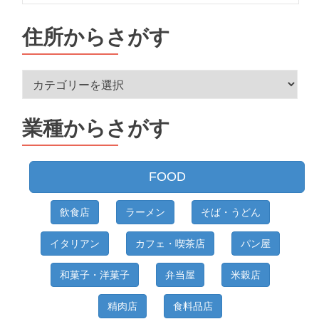
住所からさがす
住
所
か
業種からさがす
ら
さ
が
FOOD
す
飲食店
ラーメン
そば・うどん
イタリアン
カフェ・喫茶店
パン屋
和菓子・洋菓子
弁当屋
米穀店
精肉店
食料品店