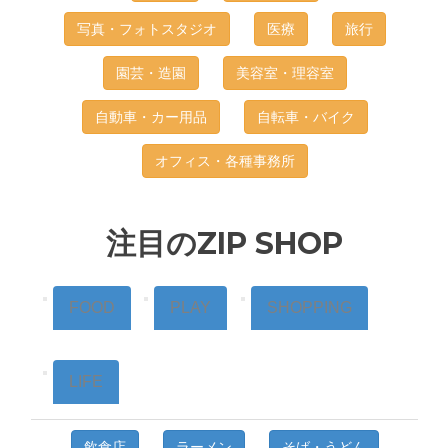
写真・フォトスタジオ
医療
旅行
園芸・造園
美容室・理容室
自動車・カー用品
自転車・バイク
オフィス・各種事務所
注目のZIP SHOP
FOOD
PLAY
SHOPPING
LIFE
飲食店
ラーメン
そば・うどん