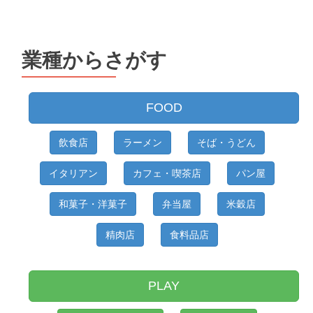
業種からさがす
FOOD
飲食店
ラーメン
そば・うどん
イタリアン
カフェ・喫茶店
パン屋
和菓子・洋菓子
弁当屋
米穀店
精肉店
食料品店
PLAY