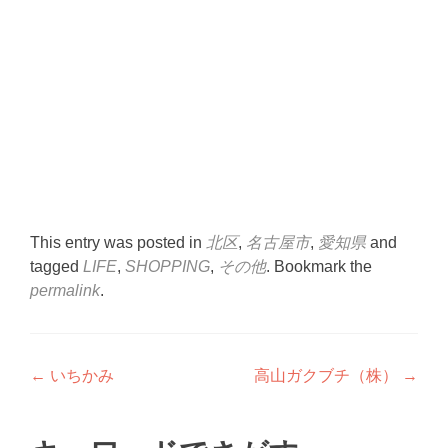
This entry was posted in
北区
,
名古屋市
,
愛知県
and
tagged
LIFE
,
SHOPPING
,
その他
. Bookmark the
permalink
.
Post
←
いちかみ
高山ガクブチ（株）
→
navigation