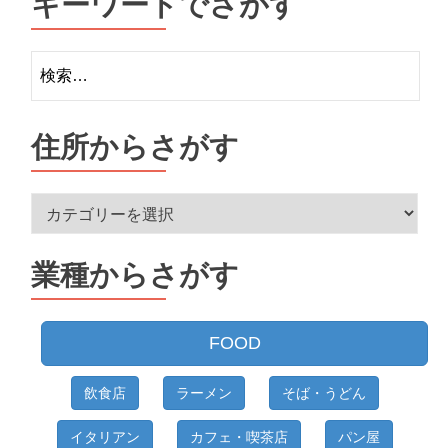
キーワードでさがす
検
索:
住所からさがす
住
所
か
業種からさがす
ら
さ
が
FOOD
す
飲食店
ラーメン
そば・うどん
イタリアン
カフェ・喫茶店
パン屋