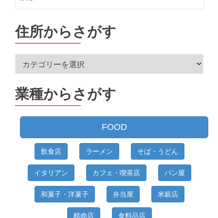
索:
住所からさがす
住
所
か
業種からさがす
ら
さ
が
FOOD
す
飲食店
ラーメン
そば・うどん
イタリアン
カフェ・喫茶店
パン屋
和菓子・洋菓子
弁当屋
米穀店
精肉店
食料品店