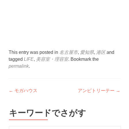
This entry was posted in
名古屋市
,
愛知県
,
港区
and
tagged
LIFE
,
美容室・理容室
. Bookmark the
permalink
.
Post
←
モガハウス
アンピトリーテー
→
navigation
キーワードでさがす