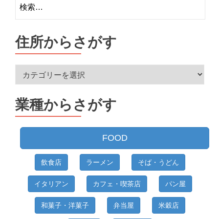
検
索:
住所からさがす
住
所
か
業種からさがす
ら
さ
が
FOOD
す
飲食店
ラーメン
そば・うどん
イタリアン
カフェ・喫茶店
パン屋
和菓子・洋菓子
弁当屋
米穀店