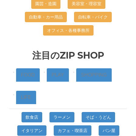
園芸・造園
美容室・理容室
自動車・カー用品
自転車・バイク
オフィス・各種事務所
注目のZIP SHOP
FOOD
PLAY
SHOPPING
LIFE
飲食店
ラーメン
そば・うどん
イタリアン
カフェ・喫茶店
パン屋