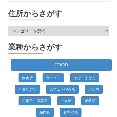
住所からさがす
住
所
か
業種からさがす
ら
さ
が
FOOD
す
飲食店
ラーメン
そば・うどん
イタリアン
カフェ・喫茶店
パン屋
和菓子・洋菓子
弁当屋
米穀店
精肉店
食料品店