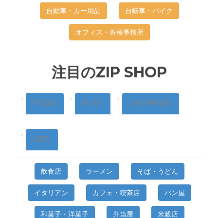
自動車・カー用品
自転車・バイク
オフィス・各種事務所
注目のZIP SHOP
FOOD
PLAY
SHOPPING
LIFE
飲食店
ラーメン
そば・うどん
イタリアン
カフェ・喫茶店
パン屋
和菓子・洋菓子
弁当屋
米穀店