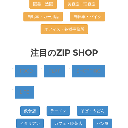
園芸・造園
美容室・理容室
自動車・カー用品
自転車・バイク
オフィス・各種事務所
注目のZIP SHOP
FOOD
PLAY
SHOPPING
LIFE
飲食店
ラーメン
そば・うどん
イタリアン
カフェ・喫茶店
パン屋