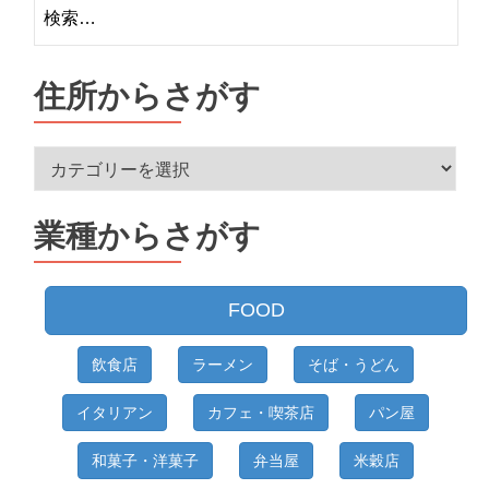
検
索:
住所からさがす
住
所
か
業種からさがす
ら
さ
が
FOOD
す
飲食店
ラーメン
そば・うどん
イタリアン
カフェ・喫茶店
パン屋
和菓子・洋菓子
弁当屋
米穀店